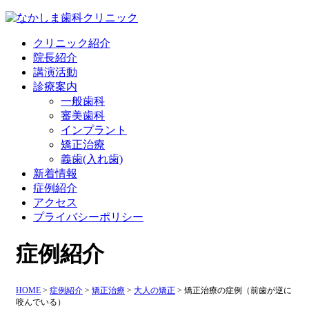
クリニック紹介
院長紹介
講演活動
診療案内
一般歯科
審美歯科
インプラント
矯正治療
義歯(入れ歯)
新着情報
症例紹介
アクセス
プライバシーポリシー
症例紹介
HOME
>
症例紹介
>
矯正治療
>
大人の矯正
>
矯正治療の症例（前歯が逆に
咬んでいる）