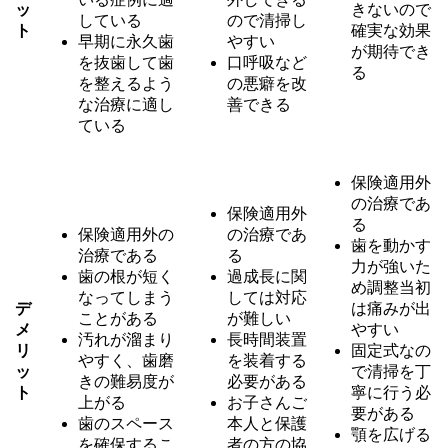
ッ
きないので
している
ので清掃し
ト
確実な効果
早期に永久歯
やすい
が期待でき
を抜歯して歯
口呼吸など
る
を整えるよう
の悪癖を改
な治療に適し
善できる
ている
保険適用外
の治療であ
保険適用外
る
保険適用外の
の治療であ
歯を動かす
治療である
る
力が強いた
歯の根が短く
過成長に関
め調整当初
なってしまう
しては対応
デ
は痛みが出
ことがある
が難しい
メ
やすい
汚れが溜まり
長時間装置
リ
固定式なの
やすく、歯磨
を装着する
ッ
で清掃を丁
きの難易度が
必要がある
ト
寧に行う必
上がる
お子さんご
要がある
歯のスペース
本人と保護
顎を広げる
を確保するこ
者の方の協