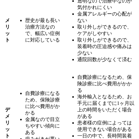
透明なので治療中なのが
気付かれにくい
金属アレルギーの心配が
メ
歴史が最も長い
ない
リ
治療方法なの
取り外しができるので、
ッ
で、幅広い症例
ケアがしやすい
ト
に対応している
取り外しができるので、
装着時の圧迫感や痛みは
少ない
通院回数が少なくて済む
自費診療になるため、保
険診療に比べ費用がかか
る
自費診療になる
海外輸入となるため、お
ため、保険診療
手元に届くまでに1ヶ月以
に比べ費用がか
デ
上の時間をいただく場合
かる
メ
がある
金属なので目立
リ
患者様の症例によっては
ちやすい傾向に
ッ
使用できない場合がある
ある
ト
一日の中で、長時間装着
歯みがきが悪い