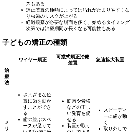
スもある
矯正装置の種類によっては汚れがたまりやすくな
り虫歯のリスクが上がる
経過観察が必要な場面も多く、始めるタイミング
次第では治療期間が長くなる可能性もある
子どもの矯正の種類
可撒式矯正治療
ワイヤー矯正
急速拡大装置
装置
治
療
法
さまざまな位
置に歯を動か
筋肉や骨格
すことができ
などの正し
スピーディ
る
い発育を促
ーに歯が動
歯の並ぶスペ
せる
メ
く
ースが足りて
装置が取り
リ
取り外しで
いる症例に適
外しできる